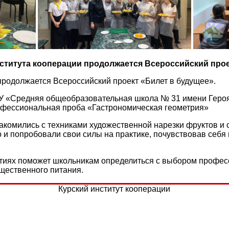
нститута кооперации продолжается Всероссийский про
 продолжается Всероссийский проект «Билет в будущее».
ОУ «Средняя общеобразовательная школа № 31 имени Геро
фессиональная проба «Гастрономическая геометрия»
акомились с техниками художественной нарезки фруктов и
о и попробовали свои силы на практике, почувствовав себ
ятиях поможет школьникам определиться с выбором професс
щественного питания.
Курский институт кооперации